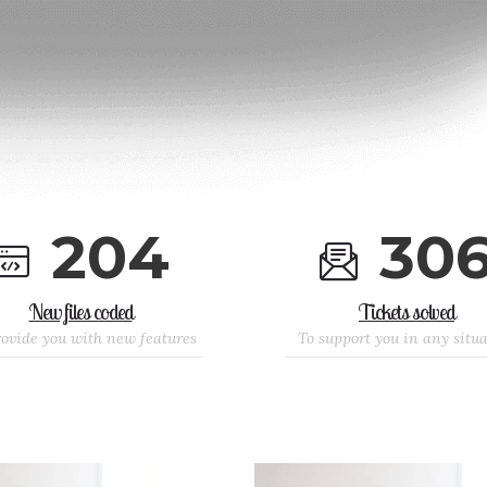
2
0
4
3
0
New files coded
Tickets solved
rovide you with new features
To support you in any situ