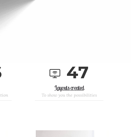
6
4
7
Layouts created
ation
To show you the possibilities