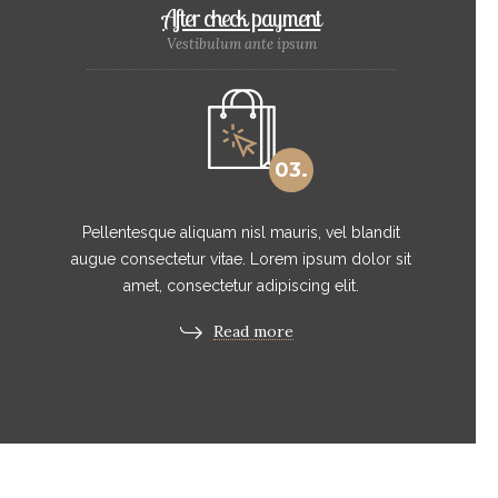
After check payment
Vestibulum ante ipsum
03.
Pellentesque aliquam nisl mauris, vel blandit
augue consectetur vitae. Lorem ipsum dolor sit
amet, consectetur adipiscing elit.
Read more