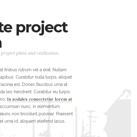
e project
n
project plans and realization.
at finibus rutrum vel a erat. Nullam
pibus. Curabitur nulla turpis, aliquet
lacinia est. Donec faucibus urna at
ida leo hendrerit. Curabitur eu turpis
In sodales consectetur lorem at
ero.
 accumsan nunc, in elementum
auris non tincidunt pulvinar. Praesent
l urna id, aliquam eleifend lacus.