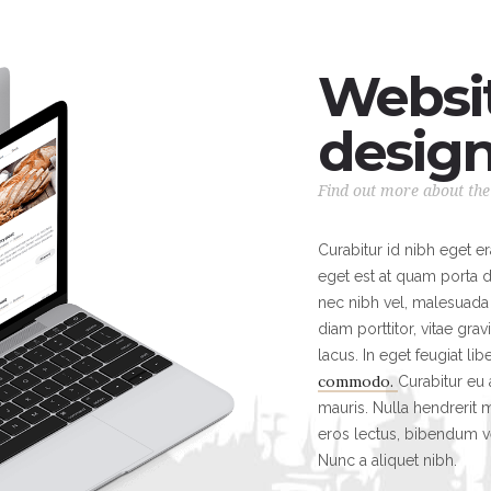
Websit
desig
Find out more about the 
Curabitur id nibh eget er
eget est at quam porta da
nec nibh vel, malesuada 
diam porttitor, vitae grav
lacus. In eget feugiat lib
commodo.
Curabitur eu
mauris. Nulla hendrerit m
eros lectus, bibendum ve
Nunc a aliquet nibh.