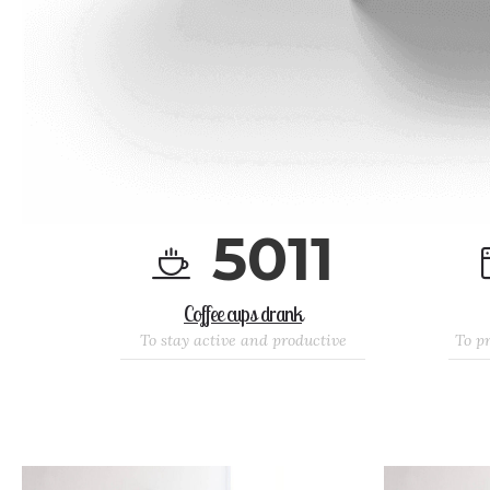
5
0
1
1
Coffee cups drank
To stay active and productive
To p