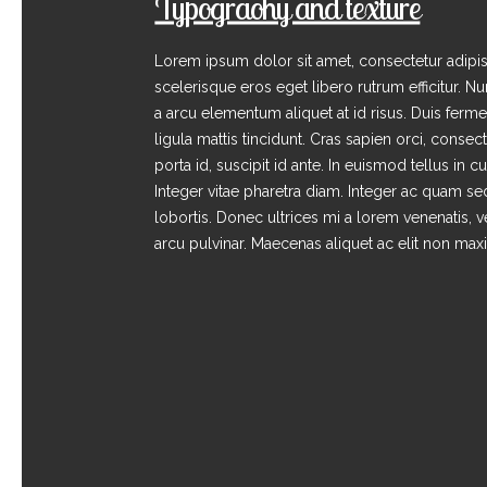
Typograohy and texture
Lorem ipsum dolor sit amet, consectetur adipisc
scelerisque eros eget libero rutrum efficitur. N
a arcu elementum aliquet at id risus. Duis ferm
ligula mattis tincidunt. Cras sapien orci, consec
porta id, suscipit id ante. In euismod tellus in c
Integer vitae pharetra diam. Integer ac quam sed
lobortis. Donec ultrices mi a lorem venenatis, v
arcu pulvinar. Maecenas aliquet ac elit non max