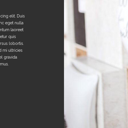
ing elit. Duis
unc eget nulla
entum laoreet
tetur quis
ursus lobortis.
 mi ultricies
el gravida
imus.