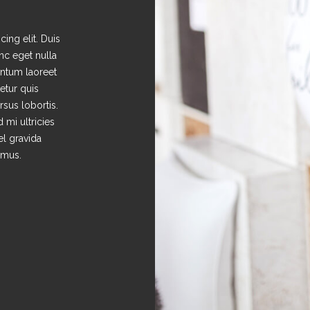
ing elit. Duis
unc eget nulla
entum laoreet
tetur quis
ursus lobortis.
 mi ultricies
el gravida
imus.