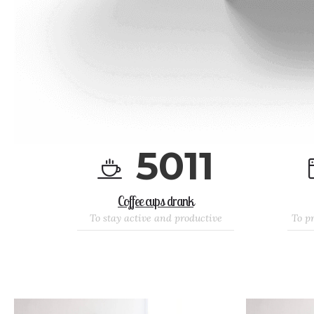
5
0
1
1
Coffee cups drank
To stay active and productive
To p