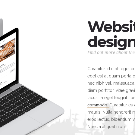
Websit
desig
Find out more about the 
Curabitur id nibh eget er
eget est at quam porta da
nec nibh vel, malesuada 
diam porttitor, vitae grav
lacus. In eget feugiat lib
commodo.
Curabitur eu
mauris. Nulla hendrerit m
eros lectus, bibendum ve
Nunc a aliquet nibh.