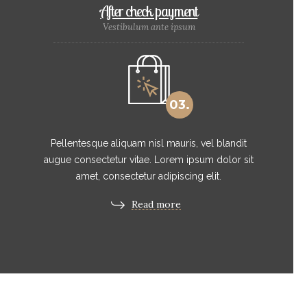
After check payment
Vestibulum ante ipsum
03.
Pellentesque aliquam nisl mauris, vel blandit
augue consectetur vitae. Lorem ipsum dolor sit
amet, consectetur adipiscing elit.
Read more