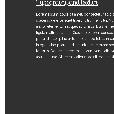
Typograohy and texture
Lorem ipsum dolor sit amet, consectetur adipisc
scelerisque eros eget libero rutrum efficitur. N
a arcu elementum aliquet at id risus. Duis ferm
ligula mattis tincidunt. Cras sapien orci, consec
porta id, suscipit id ante. In euismod tellus in c
Integer vitae pharetra diam. Integer ac quam sed
lobortis. Donec ultrices mi a lorem venenatis, v
arcu pulvinar. Maecenas aliquet ac elit non max