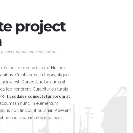
e project
n
project plans and realization.
at finibus rutrum vel a erat. Nullam
pibus. Curabitur nulla turpis, aliquet
lacinia est. Donec faucibus urna at
ida leo hendrerit. Curabitur eu turpis
In sodales consectetur lorem at
ero.
 accumsan nunc, in elementum
auris non tincidunt pulvinar. Praesent
l urna id, aliquam eleifend lacus.