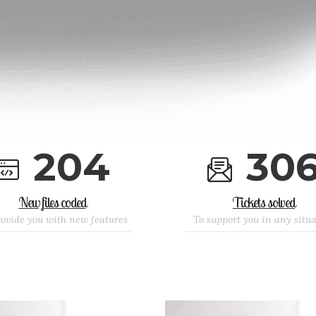
2
0
4
3
0
New files coded
Tickets solved
rovide you with new features
To support you in any situ