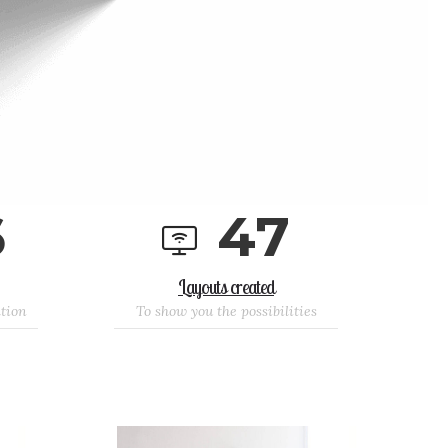
6
4
7
Layouts created
ation
To show you the possibilities